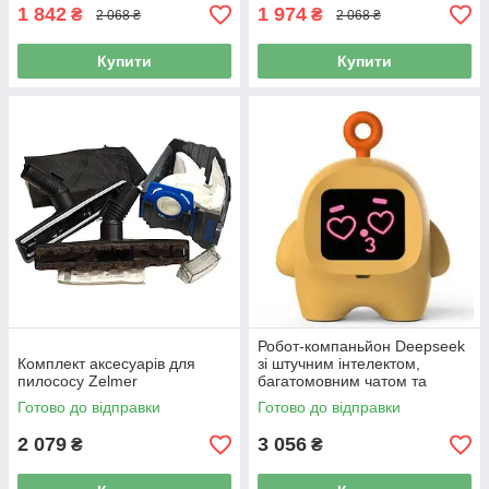
1 842
1 974
₴
₴
2 068 ₴
2 068 ₴
Купити
Купити
Робот-компаньйон Deepseek
Комплект аксесуарів для
зі штучним інтелектом,
пилососу Zelmer
багатомовним чатом та
функцією навчання,
Готово до відправки
Готово до відправки
портативний цифровий
годинник
2 079
3 056
₴
₴