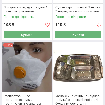
Заварник чаю, дуже зручний
Сумки картаті великі Польща
після використання
2 штуки, після використання
Готово до відправки
Готово до відправки
108
110
₴
₴
Купити
Купити
–11%
Респіратор FFP2
Менажниця секційна (піднос-
протиаерозольний,
тарілка) з нержавіючої сталі,
протипилові з клапаном
була у використанні