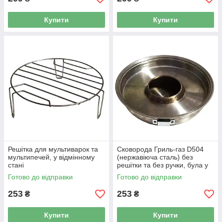
Купити
Купити
Решітка для мультиварок та
Сковорода Гриль-газ D504
мультипечей, у відмінному
(нержавіюча сталь) без
стані
решітки та без ручки, була у
використанні
Готово до відправки
Готово до відправки
253
253
₴
₴
Купити
Купити