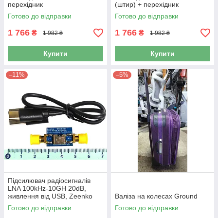
перехідник
(штир) + перехідник
Готово до відправки
Готово до відправки
1 766
1 766
₴
₴
1 982 ₴
1 982 ₴
Купити
Купити
–11%
–5%
Підсилювач радіосигналів
LNA 100kHz-10GH 20dB,
живлення від USB, Zeenko
Валіза на колесах Ground
ZK09-UM
Готово до відправки
Готово до відправки