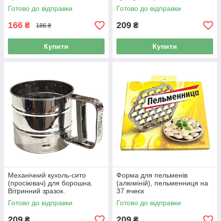
(80358)
Готово до відправки
Готово до відправки
166
209
₴
₴
186 ₴
Купити
Купити
Механічний кухоль-сито
Форма для пельменів
(просіювач) для борошна.
(алюміній), пельменниця на
Вітринний зразок.
37 ячеєк
Готово до відправки
Готово до відправки
209
209
₴
₴