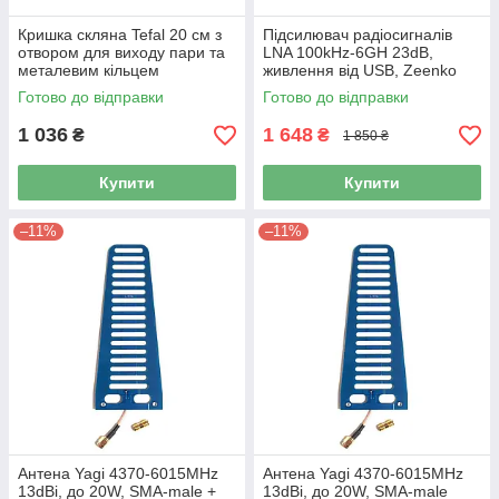
Кришка скляна Tefal 20 см з
Підсилювач радіосигналів
отвором для виходу пари та
LNA 100kHz-6GH 23dB,
металевим кільцем
живлення від USB, Zeenko
ZK05-UM
Готово до відправки
Готово до відправки
1 036
1 648
₴
₴
1 850 ₴
Купити
Купити
–11%
–11%
Антена Yagi 4370-6015MHz
Антена Yagi 4370-6015MHz
13dBi, до 20W, SMA-male +
13dBi, до 20W, SMA-male