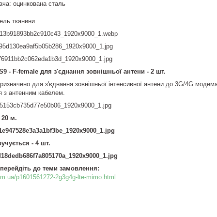
ача: оцинкована сталь
ель тканини.
9 - F-female для з'єднання зовнішньої антени - 2 шт.
призначено для з'єднання зовнішньої інтенсивної антени до 3G/4G модем
ня з антенним кабелем.
 20 м.
учується - 4 шт.
перейдіть до теми замовлення:
om.ua/p1601561272-2g3g4g-lte-mimo.html