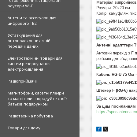
готові рішення, стаціонарні
Матеріал випромінюв
роутери Wi-Fi
Розміри: 20x20 см
Колір: камуфляж пікс
Антени та аксесуари для
цифрового ТВ2
Устаткування для
оптоволоконних ліній
Антенні адапттери TS
передачі даних
Антовий перехід з F 
Електротехнічні товари для
роз'ємів для з'єднан
систем резервування
електроживлення
Кабель RG-U 75 Ом -
Радіоприймачі
Штекер F (RG-6) накр
Магнітофони, касетні плеєри
та магнітоли - порадуйте своїх
батьків подарунком
За цим посиланням 
https://specantenna.c
Радіотехніка побутова
Товари для дому