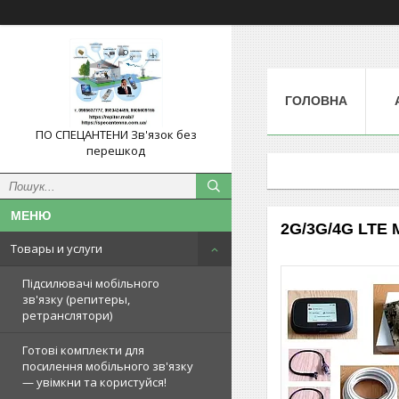
ГОЛОВНА
ПО СПЕЦАНТЕНИ Зв'язок без
перешкод
2G/3G/4G LTE M
Товары и услуги
Підсилювачі мобільного
зв'язку (репитеры,
ретранслятори)
Готові комплекти для
посилення мобільного зв'язку
— увімкни та користуйся!