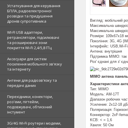
Устаткування для керування
БПЛА, радіоелектронної
розвідки та придушення
Вигляд: мобільний р
дронів супротивника
Максимальна швидкіс
Максимальна швидкіс
WI-FI USB адаптери,
Розміри: 109x67x18 
ретранслятори, підсилювачі
Покоління: 3G, 4G (
та розширювачі зони
Інтерфейс: USB,Wi-Fi
покриття Wi-Fi 2,4/5,8 ГГц
Антена: внутрішня
Підтримка MIMO: так
Аксесуари для систем
Роз' єднані для з' єд
посилення мобільного зв'язку
та інтернету
MIMO антена панельн
Антени для радіозв'язку та
Характеристики ант
передачі даних
Тип: МІМО
Модель: AM-17T
Перехідники, конектори,
Діапазон робочих час
роз'єми, пігтейли,
Уcилeниe: 2х12-18 дБ
подовжувачі, обтискний
Поляризація: Горизон
інстумент
Коннерктор: 2хF-fema
KCB: < = 1,6
3G/4G Wi-Fi роутери і модеми,
Хвиля: 50 Ом