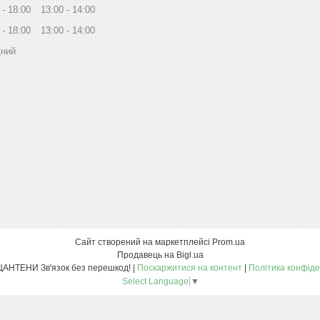
18:00
13:00
14:00
18:00
13:00
14:00
дний
Сайт створений на маркетплейсі
Prom.ua
Продавець на Bigl.ua
ПО СПЕЦАНТЕНИ Зв'язок без перешкод! |
Поскаржитися на контент
|
Політика конфіде
Select Language
▼