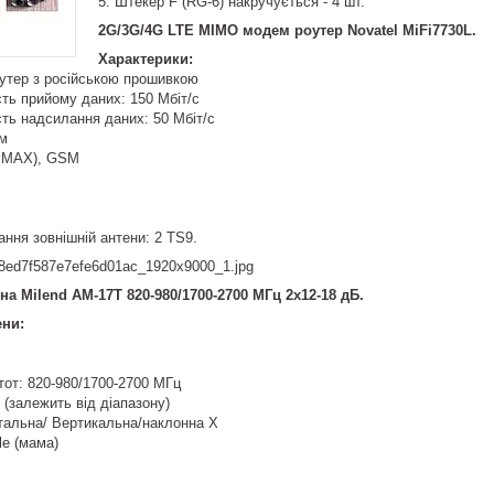
5. Штекер F (RG-6) накручується - 4 шт.
2G/3G/4G LTE MIMO модем роутер Novatel MiFi7730L.
Характерики:
оутер з російською прошивкою
ть прийому даних: 150 Мбіт/с
ть надсилання даних: 50 Мбіт/с
мм
WiMAX), GSM
нання зовнішній антени: 2 TS9.
а Milend AM-17T 820-980/1700-2700 МГц 2х12-18 дБ.
ени:
тот: 820-980/1700-2700 МГц
 (залежить від діапазону)
тальна/ Вертикальна/наклонна Х
le (мама)