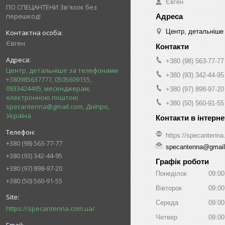
Євген
ПО СПЕЦАНТЕНИ Зв'язок без
перешкод!
Центр, детальніше
Євген
+380 (98) 563-77-77
Центр, детальніше за телефонами
+380 (93) 342-44-95
+380985637777, 0505609155,
0933424495; месенджерам;
+380 (97) 898-97-20
електронною поштою
+380 (50) 560-91-55
specantenna@gmail.com, Дніпро,
Україна
https://specantenna
+380 (98) 563-77-77
specantenna@gmai
+380 (93) 342-44-95
Графік роботи
+380 (97) 898-97-20
Понеділок
09:00
+380 (50) 560-91-55
Вівторок
09:00
Середа
09:00
https://specantenna.com.ua/
Четвер
09:00