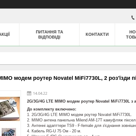
ПИТАННЯ ТА
НО
АКЦІЇ
КОНТАКТИ
ВІДПОВІДІ
ТОВ
IMO модем роутер Novatel MiFi7730L, 2 роз'їзди п
14.04.22
2G/3G/4G LTE MIMO модем роутер Novatel MiFi7730L з 
До комплекту включено:
1. 2G/3G/4G LTE MIMO модем роутер Novatel MiFi7730L.
2. MIMO антена панельна Milend AM-17T камуфляж піксель
3. Антенні адапттери TS9 - F-female для з'єднання зовнішнь
4. Кабель RG-U 75 Ом - 20 м.