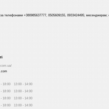
 за телефонами +380985637777, 0505609155, 0933424495; месенджерам; 
.com.ua/
l.com
18:00
13:00
14:00
18:00
13:00
14:00
18:00
13:00
14:00
18:00
13:00
14:00