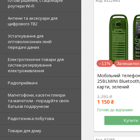
готові рішення, стаціонарні
831294G
роутери Wi-Fi
Антени та аксесуари для
цифрового ТВ2
Устаткування для
оптоволоконних ліній
передачі даних
Електротехнічні товари для
–11%
Залишилось
систем резервування
електроживлення
Мобільний телефон
25BLMINI Bluetooth,
Радіоприймачі
карти, зелений
Магнітофони, касетні плеєри
1 291 ₴
та магнітоли - порадуйте своїх
1 150 ₴
батьків подарунком
Готово до відправки
Радіотехніка побутова
Купити
Товари для дому
82265