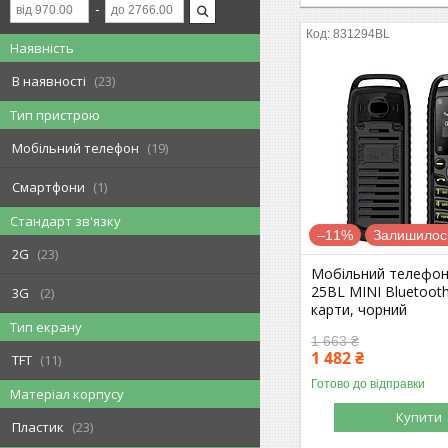
831294BL
Наявність
В наявності
23
Тип пристрою
Мобільний телефон
19
Смартфони
1
Стандарт зв'язку
–11%
Залишилось
2G
23
Мобільний телефон
25BL MINI Bluetooth
3G
2
карти, чорний
Тип екрану
1 663 ₴
1 482 ₴
TFT
11
Готово до відправки
Матеріал корпусу
Купити
Пластик
23