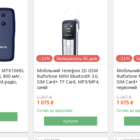
–11%
Залишилось 45 днів
–11%
З
н MTK106BL
Мобільний телефон 2G GSM
Мобільний
, 800 мАг,
Ruiforlove MINI Bluetooth 3.0,
Ruiforlove 
M-радіо,
SIM Card+ TF Card, MP3/MP4,
SIM Card+ 
синій
червоний
1 207 ₴
1 207 ₴
1 075 ₴
1 075 ₴
Готово до відправки
Готово до ві
Купити