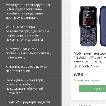
Устаткування для керування
БПЛА, радіоелектронної
розвідки та придушення
дронів супротивника
WI-FI USB адаптери,
ретранслятори, підсилювачі
та розширювачі зони
покриття Wi-Fi 2,4/5,8 ГГц
Аксесуари для систем
посилення мобільного зв'язку
Мобільний телефо
та інтернету
2G GSM 1,77", 2хSIM
ліхтар, MP3, MP4, F
Bluetooth, GPRS
Антени для радіозв'язку та
передачі даних
970 ₴
Перехідники, конектори,
Готово до відправки
роз'єми, пігтейли,
Купити
подовжувачі, обтискний
інстумент
3G/4G Wi-Fi роутери і модеми,