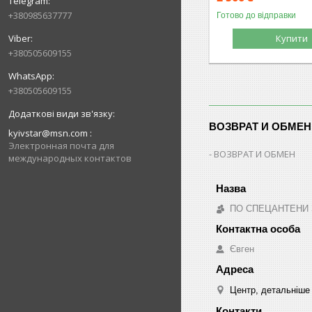
+380985637777
Готово до відправки
Купити
+380505609155
+380505609155
ВОЗВРАТ И ОБМЕН
kyivstar@msn.com
Электронная почта для
ВОЗВРАТ И ОБМЕН
международных контактов
ПО СПЕЦАНТЕНИ Зв
Євген
Центр, детальніше