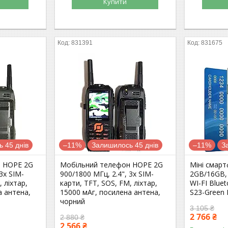
Купити
831391
831675
 45 днів
–11%
Залишилось 45 днів
–11%
З
н HOPE 2G
Мобільний телефон HOPE 2G
Міні смарт
3х SIM-
900/1800 МГц, 2.4", 3х SIM-
2GB/16GB,
 ліхтар,
карти, TFT, SOS, FM, ліхтар,
WI-FI Bluet
а антена,
15000 мАг, посилена антена,
S23-Green 
чорний
3 105 ₴
2 766 ₴
2 880 ₴
2 566 ₴