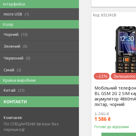
Інтерфейси
micro USB
1
831341B
Колір
Чорний
10
Зелений
6
Червоний
3
Синій
3
–11%
Залишилось
Країна виробник
Мобільний телефо
Китай
23
BL GSM 2G 2 SIM кар
акумулятор 4860mA
КОНТАКТИ
ліхтар, чорний
1 780 ₴
1 586 ₴
ПО СПЕЦАНТЕНИ Зв'язок без
Готово до відправки
перешкод!