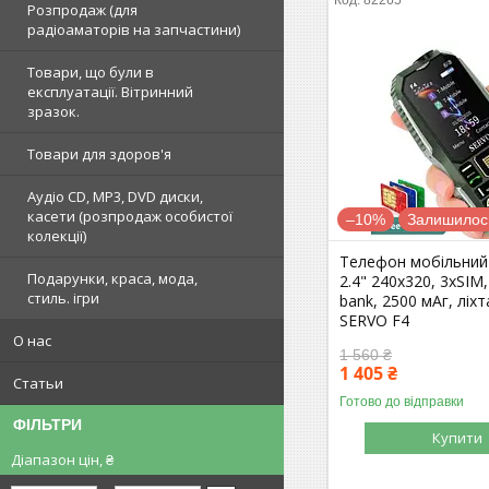
Розпродаж (для
радіоаматорів на запчастини)
Товари, що були в
експлуатації. Вітринний
зразок.
Товари для здоров'я
Аудіо CD, MP3, DVD диски,
касети (розпродаж особистої
–10%
Залишилось
колекції)
Телефон мобільний
Подарунки, краса, мода,
2.4" 240x320, 3хSIM
стиль. ігри
bank, 2500 мАг, ліхт
SERVO F4
О нас
1 560 ₴
1 405 ₴
Статьи
Готово до відправки
ФІЛЬТРИ
Купити
Діапазон цін, ₴