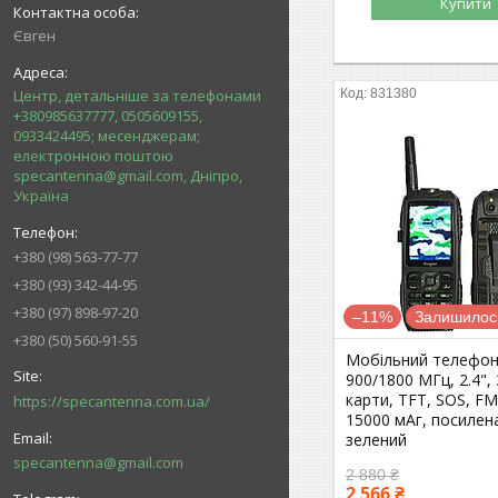
Купити
Євген
831380
Центр, детальніше за телефонами
+380985637777, 0505609155,
0933424495; месенджерам;
електронною поштою
specantenna@gmail.com, Дніпро,
Україна
+380 (98) 563-77-77
+380 (93) 342-44-95
+380 (97) 898-97-20
–11%
Залишилось
+380 (50) 560-91-55
Мобільний телефо
900/1800 МГц, 2.4", 
карти, TFT, SOS, FM,
https://specantenna.com.ua/
15000 мАг, посилен
зелений
specantenna@gmail.com
2 880 ₴
2 566 ₴