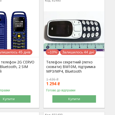
B
81480
алишилось 45 днів
–10%
Залишилось 44 дні
 телефон 2G СERVO
Телефон секретний (легко
Bluetooth, 2 SIM
сховати) BM10M, підтримка
й
MP3/MP4, Bluetooth
1 436 ₴
1 294 ₴
дправки
Готово до відправки
Купити
Купити
831400