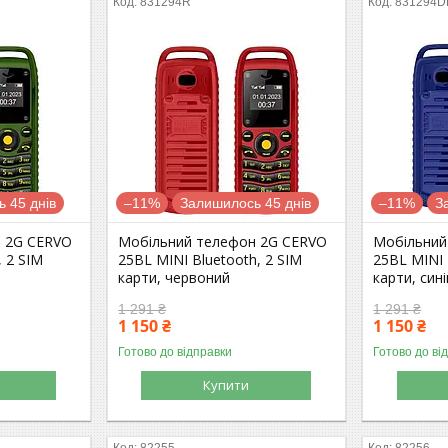
831294R
831294D
 45 днів
–11%
Залишилось 45 днів
–11%
З
 2G СERVO
Мобільний телефон 2G СERVO
Мобільний
 2 SIM
25BL MINI Bluetooth, 2 SIM
25BL MINI 
карти, червоний
карти, cині
1 291 ₴
1 291 ₴
1 150 ₴
1 150 ₴
Готово до відправки
Готово до ві
Купити
82255
82256