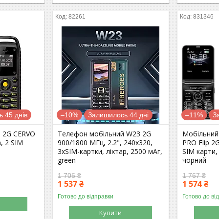
82261
831346
 45 днів
–10%
Залишилось 44 дні
–11%
З
 2G СERVO
Телефон мобільний W23 2G
Мобільний
, 2 SIM
900/1800 МГц, 2.2", 240х320,
PRO Flip 2
3хSIM-картки, ліхтар, 2500 мАг,
SIM карти,
green
чорний
1 706 ₴
1 767 ₴
1 537 ₴
1 574 ₴
Готово до відправки
Готово до ві
Купити