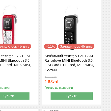
алишилось 45 днів
–11%
Залишилось 45 днів
 телефон 2G GSM
Мобільний телефон 2G GSM
MINI Bluetooth 3.0,
Ruiforlove MINI Bluetooth 3.0,
TF Card, MP3/MP4,
SIM Card+ TF Card, MP3/MP4,
чорний
1 207 ₴
1 075 ₴
дправки
Готово до відправки
Купити
Купити