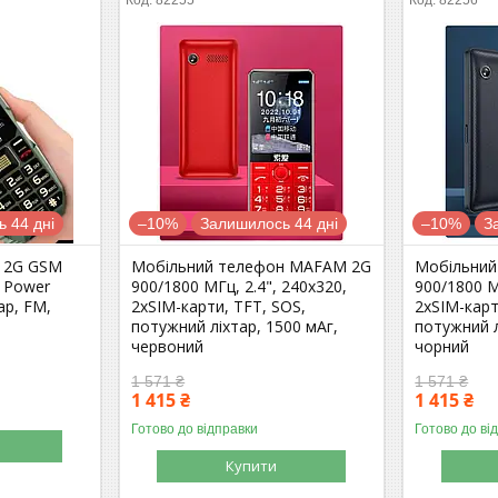
 44 дні
–10%
Залишилось 44 дні
–10%
З
 2G GSM
Мобільний телефон MAFAM 2G
Мобільни
, Power
900/1800 МГц, 2.4", 240х320,
900/1800 М
ар, FM,
2хSIM-карти, TFT, SOS,
2хSIM-карт
потужний ліхтар, 1500 мАг,
потужний л
червоний
чорний
1 571 ₴
1 571 ₴
1 415 ₴
1 415 ₴
Готово до відправки
Готово до ві
Купити