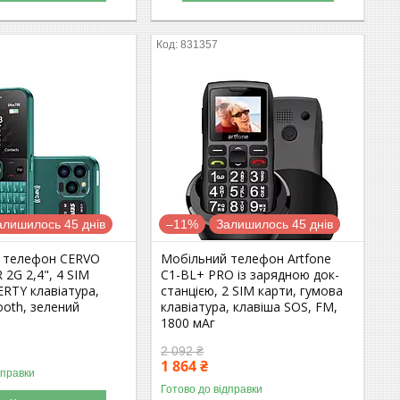
831357
алишилось 45 днів
–11%
Залишилось 45 днів
 телефон CERVO
Мобільний телефон Artfone
 2G 2,4", 4 SIM
C1-BL+ PRO із зарядною док-
RTY клавіатура,
станцією, 2 SIM карти, гумова
ooth, зелений
клавіатура, клавіша SOS, FM,
1800 мАг
2 092 ₴
1 864 ₴
дправки
Готово до відправки