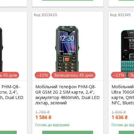
831341G
831345
 45 днів
–11%
Залишилось 45 днів
–11%
З
н PHM-Q8-
Мобільний телефон PHM-Q8-
Мобільний
ти, 2,4",
GR GSM 2G 2 SIM карти, 2,4",
Ultra 700GR
h, Dual LED
акумулятор 4860mAh, Dual LED
карти, QWE
ліхтар, зелений
NFC, Bluet
1 780 ₴
1 836 ₴
1 586 ₴
1 636 ₴
Готово до відправки
Готово до ві