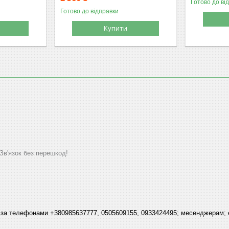
Готово до ві
Готово до відправки
Купити
'язок без перешкод!
 за телефонами +380985637777, 0505609155, 0933424495; месенджерам; 