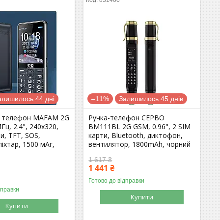
алишилось 44 дні
–11%
Залишилось 45 днів
й телефон MAFAM 2G
Ручка-телефон СЕРВО
Гц, 2.4", 240х320,
BM111BL 2G GSM, 0.96", 2 SIM
и, TFT, SOS,
карти, Bluetooth, диктофон,
іхтар, 1500 мАг,
вентилятор, 1800mAh, чорний
1 617 ₴
1 441 ₴
Готово до відправки
дправки
Купити
Купити