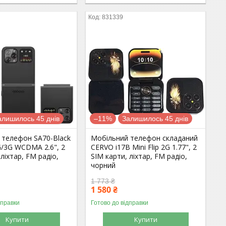
831339
алишилось 45 днів
–11%
Залишилось 45 днів
 телефон SA70-Black
Мобільний телефон складаний
G/3G WCDMA 2.6", 2
CERVO i17B Mini Flip 2G 1.77", 2
 ліхтар, FM радіо,
SIM карти, ліхтар, FM радіо,
чорний
1 773 ₴
1 580 ₴
дправки
Готово до відправки
Купити
Купити