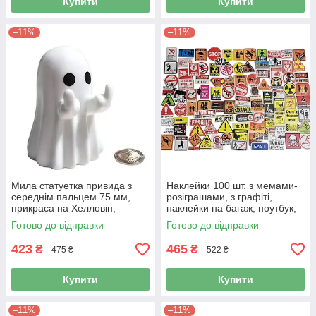
Купити
Купити
–11%
–11%
Мила статуетка привида з
Наклейки 100 шт. з мемами-
середнім пальцем 75 мм,
розіграшами, з графіті,
прикраса на Хелловін,
наклейки на багаж, ноутбук,
фігурка декор для дому
велосипед, подарунок,
Готово до відправки
Готово до відправки
телефон, чемодан
423
465
₴
₴
475 ₴
522 ₴
Купити
Купити
–11%
–11%