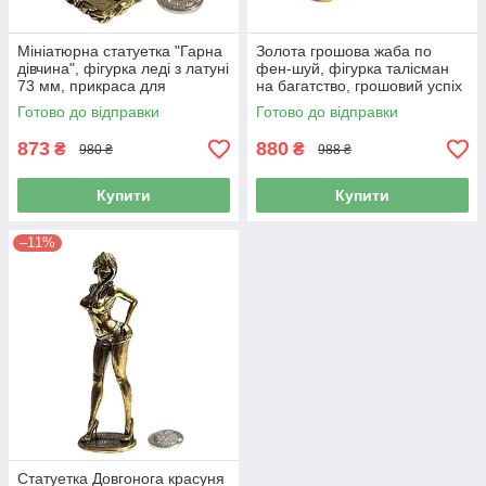
Мініатюрна статуетка "Гарна
Золота грошова жаба по
дівчина", фігурка леді з латуні
фен-шуй, фігурка талісман
73 мм, прикраса для
на багатство, грошовий успіх
робочого столу, декор для
і процвітання
Готово до відправки
Готово до відправки
дому
873
880
₴
₴
980 ₴
988 ₴
Купити
Купити
–11%
Статуетка Довгонога красуня