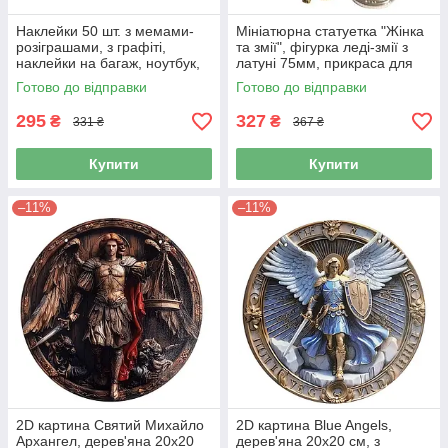
Наклейки 50 шт. з мемами-
Мініатюрна статуетка "Жінка
розіграшами, з графіті,
та змії", фігурка леді-змії з
наклейки на багаж, ноутбук,
латуні 75мм, прикраса для
велосипед, подарунок,
робочого столу, декор для
Готово до відправки
Готово до відправки
телефон, чемодан
дому
295
327
₴
₴
331 ₴
367 ₴
Купити
Купити
–11%
–11%
2D картина Святий Михайло
2D картина Blue Angels,
Архангел, дерев'яна 20х20
дерев'яна 20х20 см, з