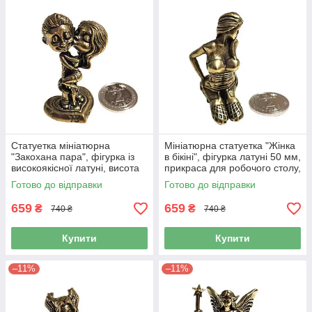
Статуетка мініатюрна
Мініатюрна статуетка "Жінка
"Закохана пара", фігурка із
в бікіні", фігурка латуні 50 мм,
високоякісної латуні, висота
прикраса для робочого столу,
53 мм
декор для дому
Готово до відправки
Готово до відправки
659
659
₴
₴
740 ₴
740 ₴
Купити
Купити
–11%
–11%