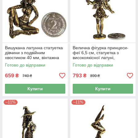
Вишукана латунна статуетка
Велична фігурка принцеси-
дівчини з подвійним
феї 6,5 см, статуетка з
хвостиком 40 мм, вінтажна
високоякісної латуні,
міні-фігурка для декору
прикраса в ретро-стилі,
Готово до відправки
Готово до відправки
декор
659
793
₴
₴
740 ₴
890 ₴
Купити
Купити
–11%
–11%