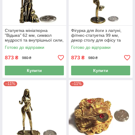
Статуетка мініатюрна
Фігурка для йоги з латуні,
"Відьма" 62 мм, символ
фітнес-статуетка 99 мм,
мудрості та внутрішньої сили,
декор столу для офісу та
фігурка із високоякісної
будинку, креативна прикраса
Готово до відправки
Готово до відправки
латуні
873
873
₴
₴
980 ₴
980 ₴
Купити
Купити
–11%
–11%