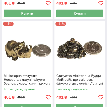
401
401
₴
₴
450 ₴
450 ₴
Купити
Купити
–11%
–11%
Мініатюрна статуетка
Статуетка мініатюрна Будди
Носорога з латуні, фігурка-
Майтрейї, що сміється,
брелок, символ сили, захисту
фігурка з високоякісної латуні
та багатства
Готово до відправки
Готово до відправки
401
401
₴
₴
450 ₴
450 ₴