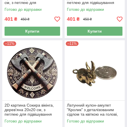
см, з петлею для
петлею для підвішування
підвішування
Готово до відправки
Готово до відправки
401
401
₴
₴
450 ₴
450 ₴
Купити
Купити
–11%
–11%
2D картина Сокира вікінга,
Латунний кулон-амулет
дерев'яна 20х20 см, з
"Кролик" з деталізованим
петлею для підвішування
сідлом та квіткою на голові,
мініатюрна фігурка статуетка
Готово до відправки
Готово до відправки