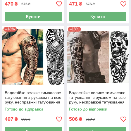
470
471
₴
₴
575 ₴
576 ₴
Купити
Купити
–18%
–18%
Водостійке велике тимчасове
Водостійке велике тимчасове
татуювання з рукавом на всю
татуювання з рукавом на всю
руку, несправжні татуювання
руку, несправжні татуювання
для жінок та чоловіків
для жінок та чоловіків
Готово до відправки
Готово до відправки
(831995)
(831994)
497
506
₴
₴
608 ₴
619 ₴