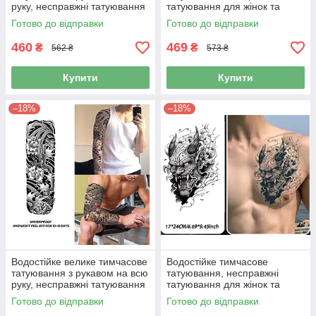
руку, несправжні татуювання
татуювання для жінок та
для жінок та чоловіків
чоловіків.
Готово до відправки
Готово до відправки
(831998)
460
469
₴
₴
562 ₴
573 ₴
Купити
Купити
–18%
–18%
Водостійке велике тимчасове
Водостійке тимчасове
татуювання з рукавом на всю
татуювання, несправжні
руку, несправжні татуювання
татуювання для жінок та
для жінок та чоловіків
чоловіків.
Готово до відправки
Готово до відправки
(831997)