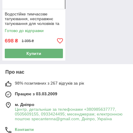
Водостійке тимчасове
татуювання, несправжнє
татуювання для чоловіків та
жінок, 10 шт
Готово до відправки
698
₴
1 395 ₴
Купити
Про нас
98% позитивних з 267 відгуків за рік
Працює з 03.03.2009
м. Дніпро
Центр, детальніше за телефонами +380985637777,
0505609155, 0933424495; месенджерам; електронною
поштою specantenna@gmail.com, Дніпро, Україна
Контакти