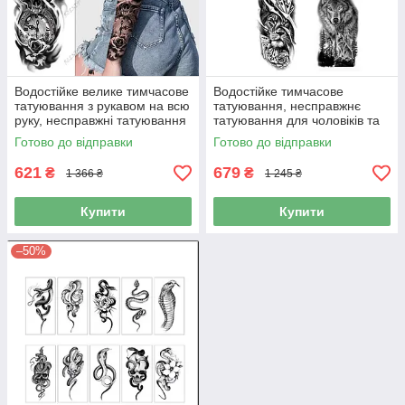
Водостійке велике тимчасове
Водостійке тимчасове
татуювання з рукавом на всю
татуювання, несправжнє
руку, несправжні татуювання
татуювання для чоловіків та
для жінок та чоловіків
жінок, 5шт
Готово до відправки
Готово до відправки
621
679
₴
₴
1 366 ₴
1 245 ₴
Купити
Купити
–50%