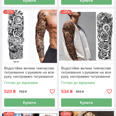
Купити
Купити
–32%
–18%
Водостійке велике тимчасове
Водостійке велике тимчасове
татуювання з рукавом на всю
татуювання з рукавом на всю
руку, несправжні татуювання
руку, несправжні татуювання
для жінок та чоловіків
для жінок та чоловіків
Готово до відправки
Готово до відправки
(831990)
(831993)
520
534
₴
₴
763 ₴
653 ₴
Купити
Купити
–45%
–18%