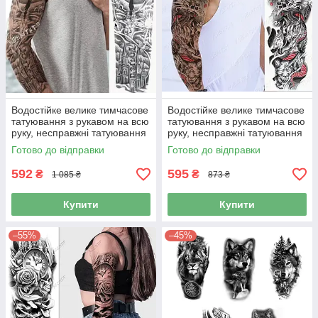
Водостійке велике тимчасове
Водостійке велике тимчасове
татуювання з рукавом на всю
татуювання з рукавом на всю
руку, несправжні татуювання
руку, несправжні татуювання
для жінок та чоловіків
для жінок та чоловіків
Готово до відправки
Готово до відправки
592
595
₴
₴
1 085 ₴
873 ₴
Купити
Купити
–55%
–45%