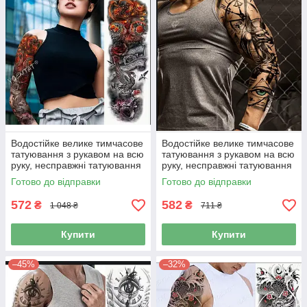
Водостійке велике тимчасове
Водостійке велике тимчасове
татуювання з рукавом на всю
татуювання з рукавом на всю
руку, несправжні татуювання
руку, несправжні татуювання
для жінок та чоловіків
для чоловіків
Готово до відправки
Готово до відправки
572
582
₴
₴
1 048 ₴
711 ₴
Купити
Купити
–45%
–32%