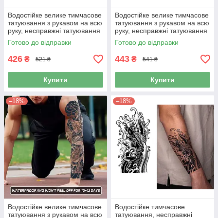
Водостійке велике тимчасове
Водостійке велике тимчасове
татуювання з рукавом на всю
татуювання з рукавом на всю
руку, несправжні татуювання
руку, несправжні татуювання
для жінок та чоловіків
для жінок та чоловіків
Готово до відправки
Готово до відправки
(831999)
(831996)
426
443
₴
₴
521 ₴
541 ₴
Купити
Купити
–18%
–18%
Водостійке велике тимчасове
Водостійке тимчасове
татуювання з рукавом на всю
татуювання, несправжні