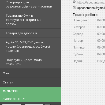
Розпродаж (для
https://specantenna
радіоаматорів на запчастини)
specantenna@gmai
Графік роботи
Товари, що були в
експлуатації. Вітринний
Понеділок
09:00
зразок.
Вівторок
09:00
Товари для здоров'я
Середа
09:00
Четвер
09:00
Аудіо CD, MP3, DVD диски,
касети (розпродаж особистої
Пʼятниця
09:00
колекції)
Субота
09:00
Подарунки, краса, мода,
Неділя
Вихі
стиль. ігри
О нас
Статьи
ФІЛЬТРИ
Діапазон цін, ₴