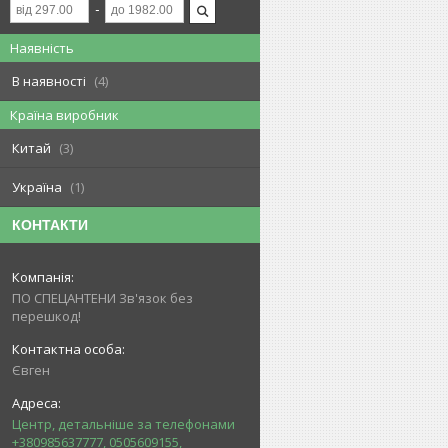
Наявність
В наявності
4
Країна виробник
Китай
3
Україна
1
КОНТАКТИ
ПО СПЕЦАНТЕНИ Зв'язок без
перешкод!
Євген
Центр, детальніше за телефонами
+380985637777, 0505609155,