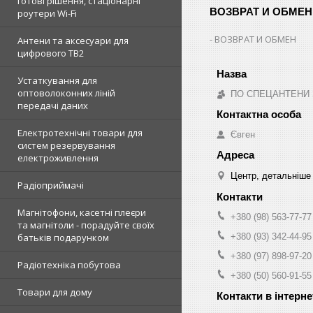
готові рішення, стаціонарні
ВОЗВРАТ И ОБМЕН
роутери Wi-Fi
ВОЗВРАТ И ОБМЕН
Антени та аксесуари для
цифрового ТВ2
Устаткування для
оптоволоконних ліній
ПО СПЕЦАНТЕНИ Зв
передачі даних
Електротехнічні товари для
Євген
систем резервування
електроживлення
Центр, детальніше
Радіоприймачі
Магнітофони, касетні плеєри
+380 (98) 563-77-77
та магнітоли - порадуйте своїх
+380 (93) 342-44-95
батьків подарунком
+380 (97) 898-97-20
Радіотехніка побутова
+380 (50) 560-91-55
Товари для дому