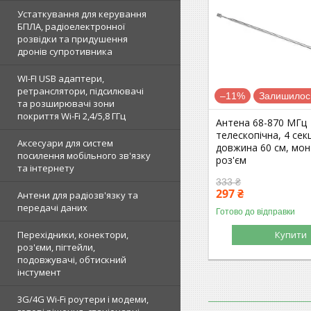
Устаткування для керування
БПЛА, радіоелектронної
розвідки та придушення
дронів супротивника
WI-FI USB адаптери,
ретранслятори, підсилювачі
–11%
Залишилось
та розширювачі зони
покриття Wi-Fi 2,4/5,8 ГГц
Антена 68-870 МГц
телескопічна, 4 секц
Аксесуари для систем
довжина 60 см, мо
посилення мобільного зв'язку
роз'єм
та інтернету
333 ₴
297 ₴
Антени для радіозв'язку та
передачі даних
Готово до відправки
Купити
Перехідники, конектори,
роз'єми, пігтейли,
подовжувачі, обтискний
інстумент
3G/4G Wi-Fi роутери і модеми,