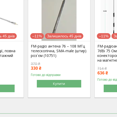
 45 днів
–11%
Залишилось 45 днів
–11%
З
FM-радіо антена 76 – 108 МГц
FM-радіоа
ії, повна
телескопічна, SMA-male (штир)
7dBi 75 Ом
нтажний
роз`єм (10751)
конектором
на магнітн
370 ₴
330 ₴
714 ₴
636 ₴
Готово до відправки
Готово до ві
Купити