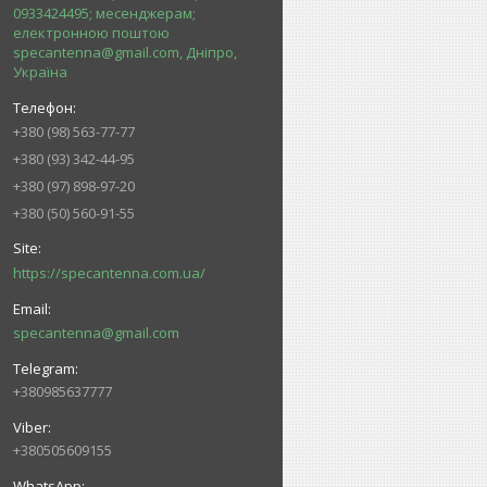
0933424495; месенджерам;
електронною поштою
specantenna@gmail.com, Дніпро,
Україна
+380 (98) 563-77-77
+380 (93) 342-44-95
+380 (97) 898-97-20
+380 (50) 560-91-55
https://specantenna.com.ua/
specantenna@gmail.com
+380985637777
+380505609155